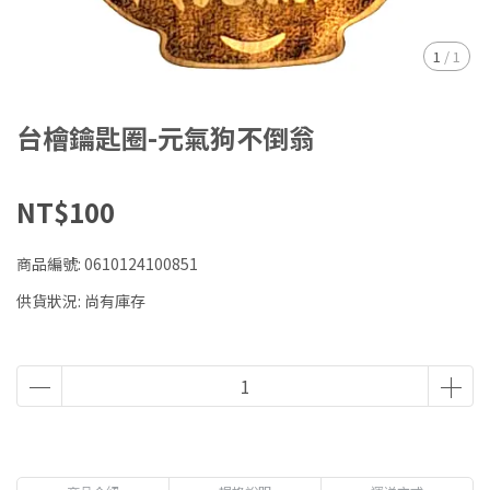
1
/
1
台檜鑰匙圈-元氣狗不倒翁
NT$100
商品編號:
0610124100851
供貨狀況:
尚有庫存