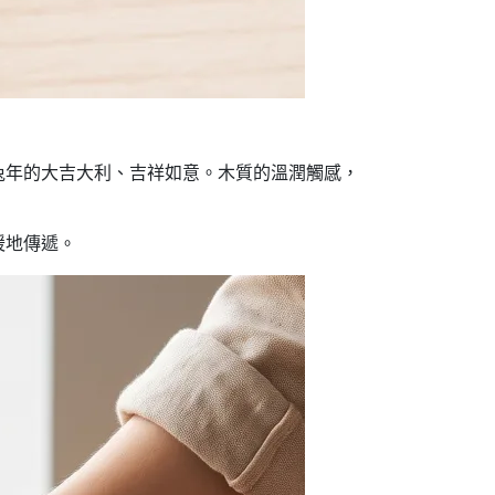
兔年的大吉大利、吉祥如意。木質的溫潤觸感，
暖地傳遞。