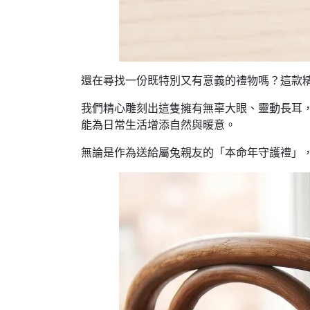
還在尋找一份既特別又有意義的禮物嗎？這款
我們精心雕刻出這隻擁有無辜大眼、靈動長耳
能為日常生活增添自然與暖意。
無論是作為送給屬兔親友的「本命年守護禮」