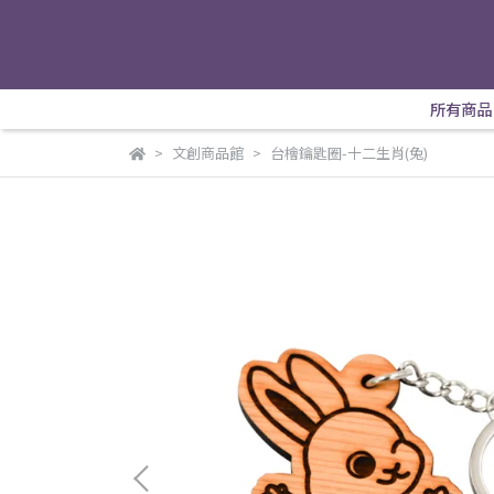
所有商品
文創商品館
台檜鑰匙圈-十二生肖(兔)