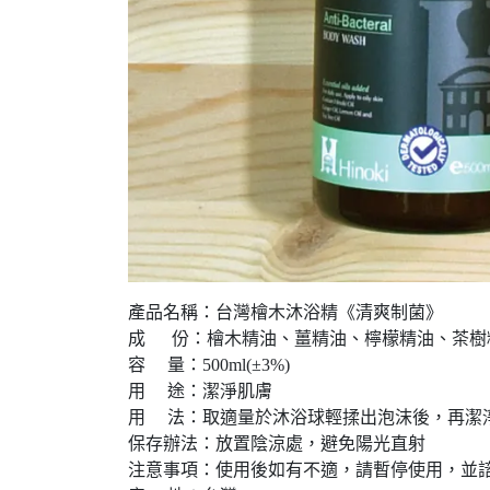
產品名稱：台灣檜木沐浴精《清爽制菌》
成 份：檜木精油、薑精油、檸檬精油、茶樹
容 量：500ml(±3%)
用 途：潔淨肌膚
用 法：取適量於沐浴球輕揉出泡沫後，再潔
保存辦法：放置陰涼處，避免陽光直射
注意事項：使用後如有不適，請暫停使用，並