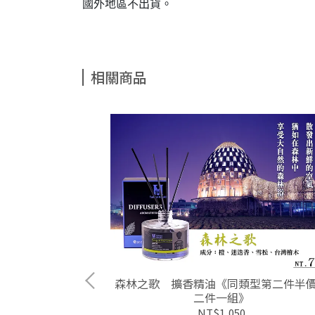
國外地區不出貨。
相關商品
精油
森林之歌 擴香精油《同類型第二件半
二件一組》
NT$1,050